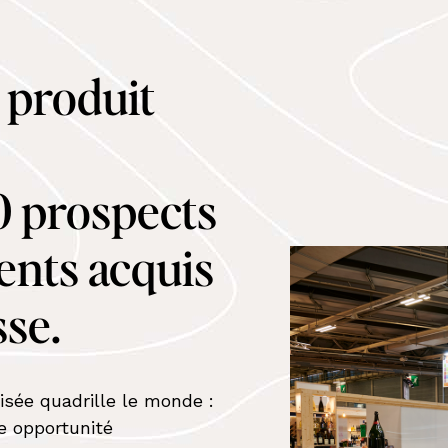
e produit
0 prospects
ients acquis
sse.
isée quadrille le monde :
e opportunité