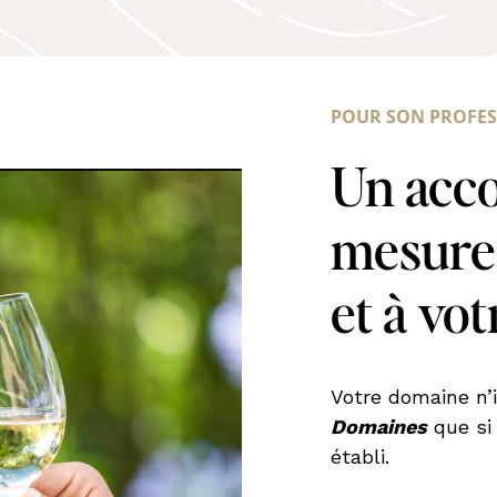
POUR SON PROFE
Un acc
mesure,
et à vo
Votre domaine n’
Domaines
que si
établi.