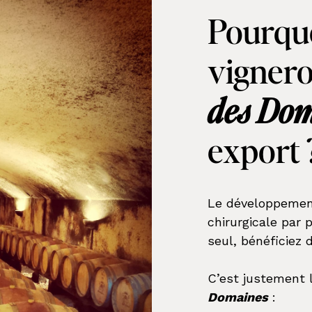
Pourquo
vignero
des Do
export 
Le développement
chirurgicale par
seul, bénéficiez 
C’est justement 
Domaines
: