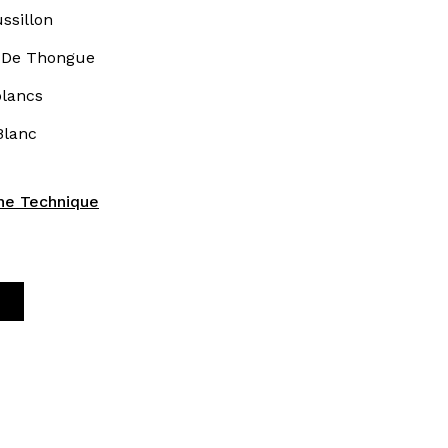
ssillon
 De Thongue
blancs
Blanc
che Technique