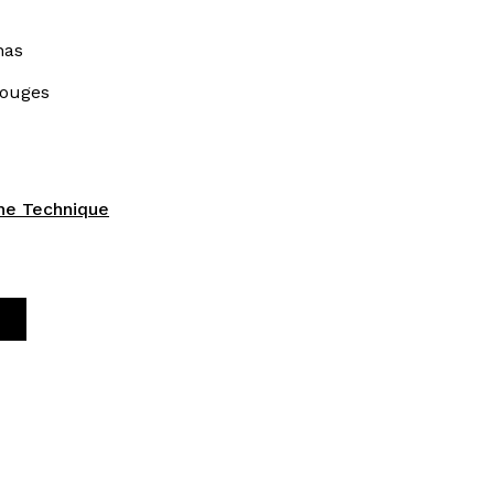
nas
rouges
che Technique