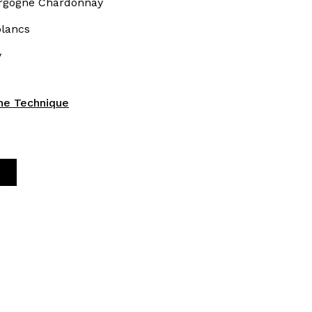
rgogne Chardonnay
blancs
y
che Technique